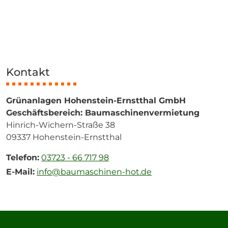
Kontakt
Zum Schutz Ihrer Daten wird die Karte erst
nach Ihrem Klick geladen. Mit dem Laden
Grünanlagen Hohenstein-Ernstthal GmbH
der Karte werden Daten an Google
Geschäftsbereich: Baumaschinenvermietung
übermittelt.
Hinrich-Wichern-Straße 38
Karte laden
09337 Hohenstein-Ernstthal
Telefon:
03723 - 66 717 98
Alternativ können Sie die Karte auch direkt bei
Google Maps
öffnen.
E-Mail:
info@baumaschinen-hot.de